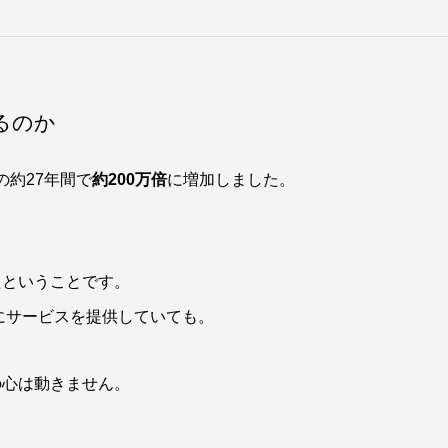
るのか
の約27年間で
約200万倍
に増加しました。
たということです。
にサービスを提供していても。
の心は動きません。