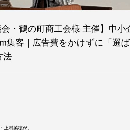
会・鶴の町商工会様 主催】中小
gram集客｜広告費をかけずに「選ば
方法
役・上村菜穂が、