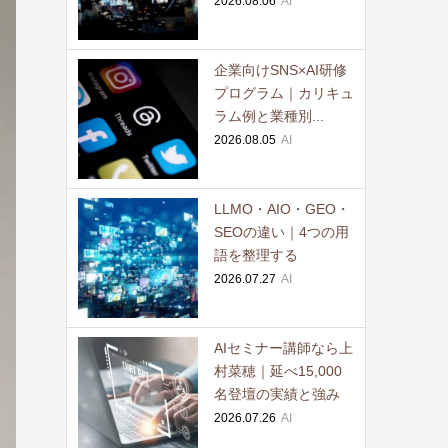
2026.08.06
AI
企業向けSNS×AI研修
プログラム｜カリキュ
ラム例と業種別...
2026.08.05
AI
LLMO・AIO・GEO・
SEOの違い｜4つの用
語を整理する
2026.07.27
AI
AIセミナー講師なら上
村菜穂｜延べ15,000
名登壇の実績と強み
2026.07.26
AI