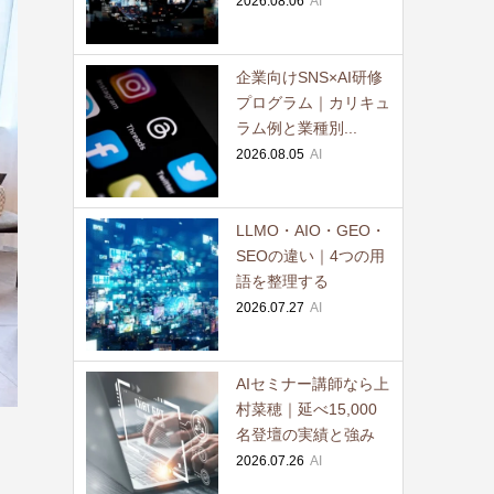
2026.08.06
AI
企業向けSNS×AI研修
プログラム｜カリキュ
ラム例と業種別...
2026.08.05
AI
LLMO・AIO・GEO・
SEOの違い｜4つの用
語を整理する
2026.07.27
AI
AIセミナー講師なら上
村菜穂｜延べ15,000
名登壇の実績と強み
2026.07.26
AI