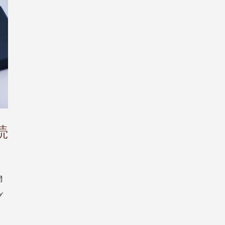
続
間
グ